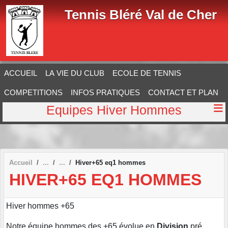
Panneau de gestion des cookies
Tennis Bléré Val de Cher
ACCUEIL
LA VIE DU CLUB
ECOLE DE TENNIS
COMPETITIONS
INFOS PRATIQUES
CONTACT ET PLAN
Equipes Hiver Hommes
Accueil
Hiver+65 eq1 hommes
HIVER+65 EQ1 HOMMES
Hiver hommes +65
Notre équipe hommes des +65 évolue en
Division
pré